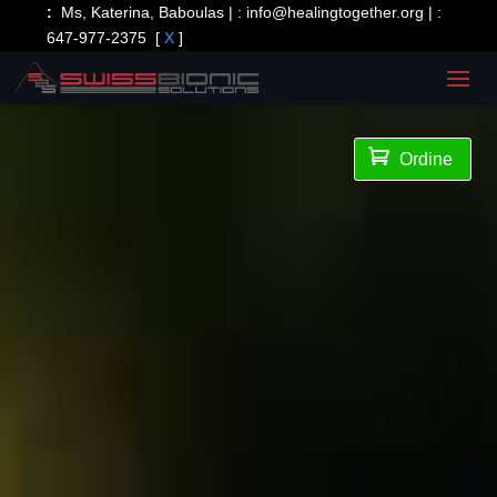
:
Ms, Katerina, Baboulas | :
info@healingtogether.org
| :
647-977-2375
[
X
]

Ordine